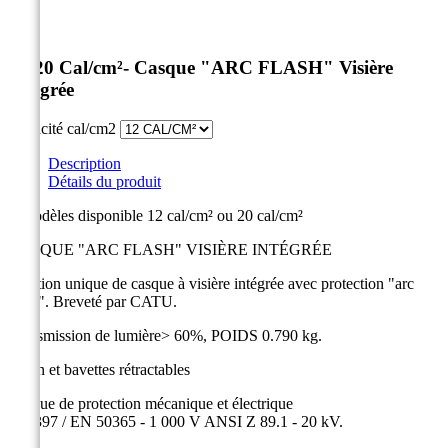


12-20 Cal/cm²- Casque "ARC FLASH" Visière
Intégrée
Capacité cal/cm2
Description
Détails du produit
2 Modèles disponible 12 cal/cm² ou 20 cal/cm²
CASQUE "ARC FLASH" VISIÈRE INTÉGRÉE
Solution unique de casque à visière intégrée avec protection "arc
flash". Breveté par CATU.
Transmission de lumière> 60%, POIDS 0.790 kg.
Écran et bavettes rétractables
Casque de protection mécanique et électrique
EN 397 / EN 50365 - 1 000 V ANSI Z 89.1 - 20 kV.