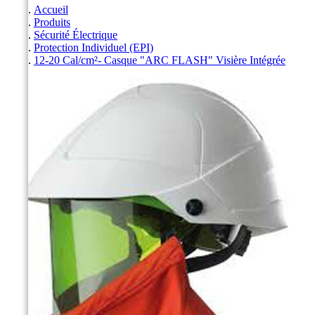
Accueil
Produits
Sécurité Électrique
Protection Individuel (EPI)
12-20 Cal/cm²- Casque "ARC FLASH" Visière Intégrée