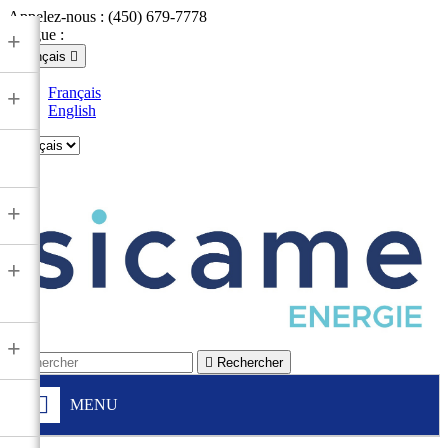
Appelez-nous :
(450) 679-7778
Langue :
+
Français

Français
+
English

+
+
+

Rechercher
MENU