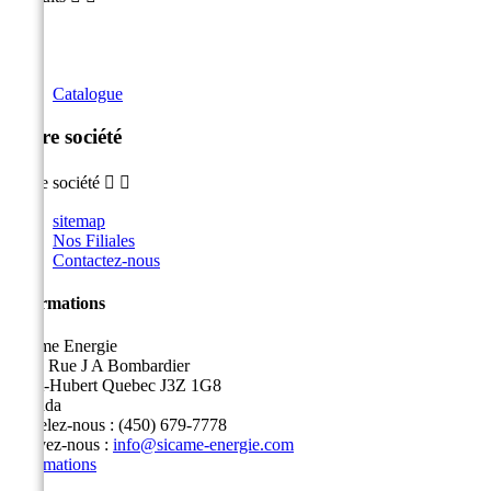
Catalogue
Notre société
Notre société


sitemap
Nos Filiales
Contactez-nous
Informations
Sicame Energie
5400 Rue J A Bombardier
Saint-Hubert Quebec J3Z 1G8
Canada
Appelez-nous :
(450) 679-7778
Écrivez-nous :
info@sicame-energie.com
Informations