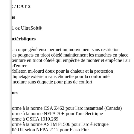
HRC / CAT 2
Tissus
11 oz
UltraSoft®
Caractéristiques
La coupe généreuse permet un mouvement sans restriction
Les poignets en tricot côtelé maintiennent les manches en place
Ceinture en tricot côtelé qui empêche de monter et empêche l'air
froid d'entrer.
Molleton mi-lourd doux pour la chaleur et la protection
Étiquetage extérieur sans étiquette pour la conformité
Encolure sans étiquette pour plus de confort
Normes
Conforme à la norme CSA Z462 pour l'arc instantané (Canada)
Conforme à la norme NFPA 70E pour l'arc électrique
Conforme à OSHA 1910.269
Conforme à la norme ASTM F1506 pour l'arc électrique
Certifié UL selon NFPA 2112 pour Flash Fire