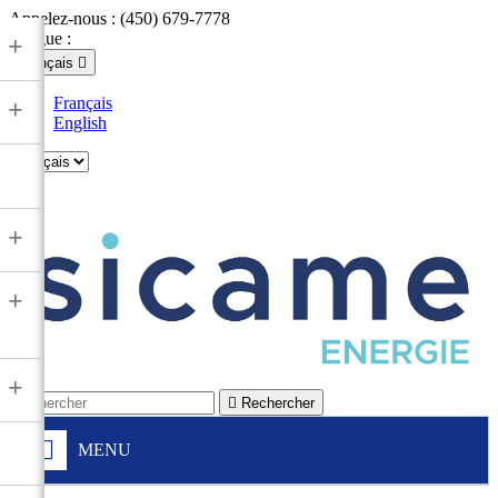
Appelez-nous :
(450) 679-7778
Langue :
+
Français

Français
+
English

+
+
+

Rechercher
MENU