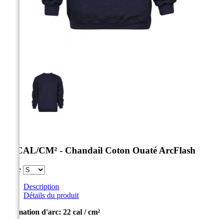



21 CAL/CM² - Chandail Coton Ouaté ArcFlash
Taille
Description
Détails du produit
Estimation d'arc: 22 cal / cm²