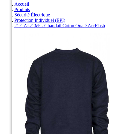
Accueil
Produits
Sécurité Électrique
Protection Individuel (EPI)
21 CAL/CM² - Chandail Coton Ouaté ArcFlash