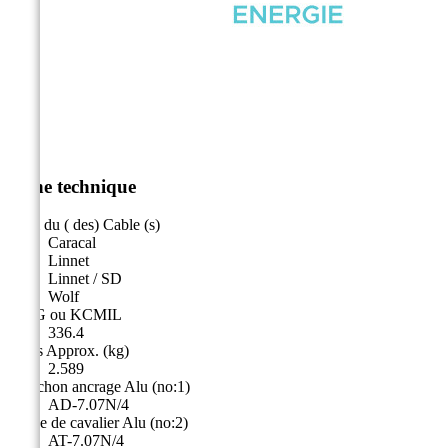
Fiche technique
Nom du ( des) Cable (s)
Caracal
Linnet
Linnet / SD
Wolf
AWG ou KCMIL
336.4
Poids Approx. (kg)
2.589
Manchon ancrage Alu (no:1)
AD-7.07N/4
Borne de cavalier Alu (no:2)
AT-7.07N/4