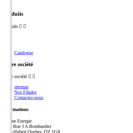
Produits
Produits


Catalogue
Notre société
Notre société


sitemap
Nos Filiales
Contactez-nous
Informations
Sicame Energie
5400 Rue J A Bombardier
Saint-Hubert Quebec J3Z 1G8