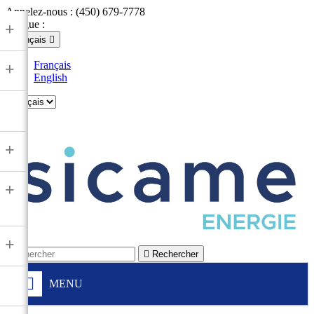
Appelez-nous :
(450) 679-7778
Langue :
+
Français

Français
+
English

+
+
+

Rechercher
MENU