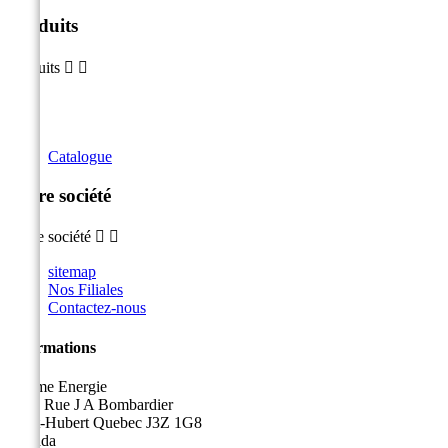
Produits
Produits


Catalogue
Notre société
Notre société


sitemap
Nos Filiales
Contactez-nous
Informations
Sicame Energie
5400 Rue J A Bombardier
Saint-Hubert Quebec J3Z 1G8
Canada