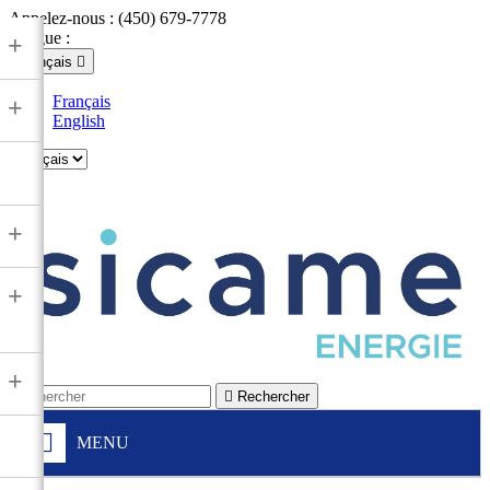
Appelez-nous :
(450) 679-7778
Langue :
+
Français

Français
+
English

+
+
+

Rechercher
MENU