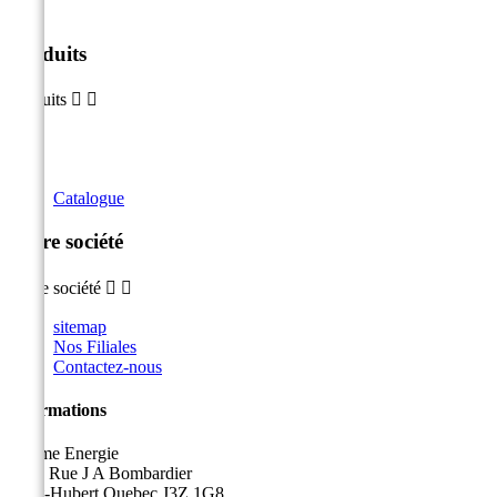
Produits
Produits


Catalogue
Notre société
Notre société


sitemap
Nos Filiales
Contactez-nous
Informations
Sicame Energie
5400 Rue J A Bombardier
Saint-Hubert Quebec J3Z 1G8