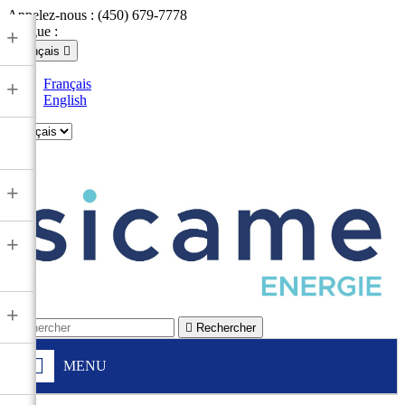
Appelez-nous :
(450) 679-7778
Langue :
+
Français

Français
+
English

+
+
+

Rechercher
MENU