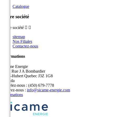
Catalogue
Notre société
Notre société


sitemap
Nos Filiales
Contactez-nous
Informations
Sicame Energie
5400 Rue J A Bombardier
Saint-Hubert Quebec J3Z 1G8
Canada
Appelez-nous :
(450) 679-7778
Écrivez-nous :
info@sicame-energie.com
Informations