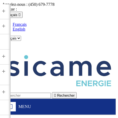
Appelez-nous :
(450) 679-7778
Langue :
+
Français

Français
+
English

+
+
+

Rechercher
MENU