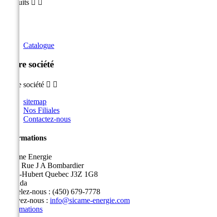
Produits


Catalogue
Notre société
Notre société


sitemap
Nos Filiales
Contactez-nous
Informations
Sicame Energie
5400 Rue J A Bombardier
Saint-Hubert Quebec J3Z 1G8
Canada
Appelez-nous :
(450) 679-7778
Écrivez-nous :
info@sicame-energie.com
Informations