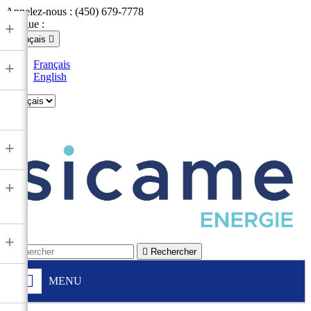
Appelez-nous :
(450) 679-7778
Langue :
+
Français

Français
+
English

+
+
+

Rechercher
MENU