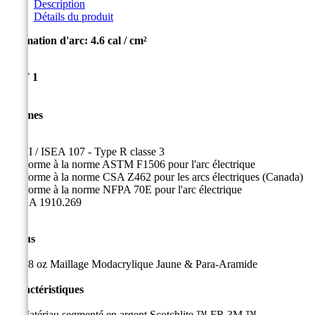
Description
Détails du produit
Estimation d'arc: 4.6 cal / cm²
CAT 1
Normes
ANSI / ISEA 107 - Type R classe 3
Conforme à la norme ASTM F1506 pour l'arc électrique
Conforme à la norme CSA Z462 pour les arcs électriques (Canada)
Conforme à la norme NFPA 70E pour l'arc électrique
OSHA 1910.269
Tissus
5,8 oz
Maillage Modacrylique Jaune & Para-Aramide
Caractéristiques
Matériau segmenté en argent Scotchlite ™ FR 3M ™