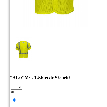



5.1 CAL/ CM² - T-Shirt de Sécurité
Taille
Couleur
Jaune