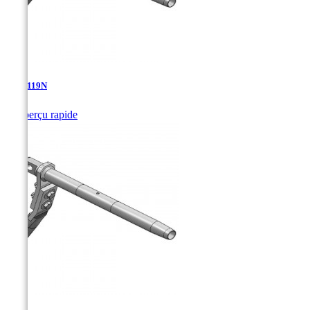
TDA-119N

Aperçu rapide