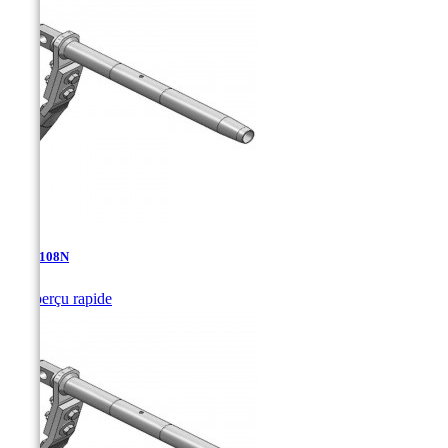
TDA-108N

Aperçu rapide