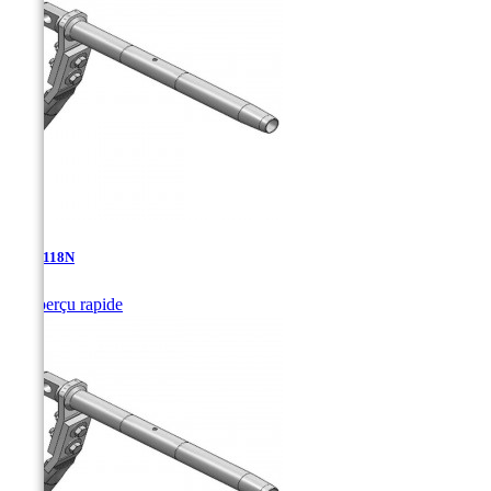
TDA-118N

Aperçu rapide