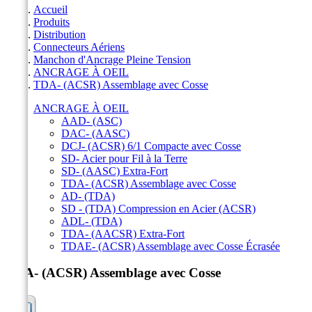
Accueil
Produits
Distribution
Connecteurs Aériens
Manchon d'Ancrage Pleine Tension
ANCRAGE À OEIL
TDA- (ACSR) Assemblage avec Cosse
ANCRAGE À OEIL
AAD- (ASC)
DAC- (AASC)
DCJ- (ACSR) 6/1 Compacte avec Cosse
SD- Acier pour Fil à la Terre
SD- (AASC) Extra-Fort
TDA- (ACSR) Assemblage avec Cosse
AD- (TDA)
SD - (TDA) Compression en Acier (ACSR)
ADL- (TDA)
TDA- (AACSR) Extra-Fort
TDAE- (ACSR) Assemblage avec Cosse Écrasée
TDA- (ACSR) Assemblage avec Cosse