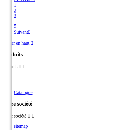
1
2
3
…
5
Suivant

Retour en haut

Produits
Produits


Catalogue
Notre société
Notre société


sitemap