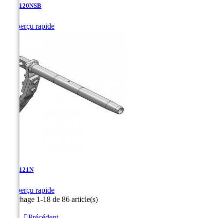
TDA-120NSB

Aperçu rapide
TDA-121N

Aperçu rapide
Affichage 1-18 de 86 article(s)

Précédent