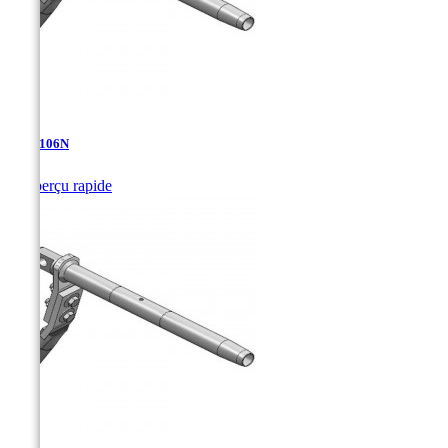
TDA-106N

Aperçu rapide