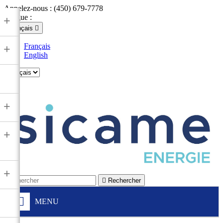
Appelez-nous :
(450) 679-7778
Langue :
+
Français

Français
+
English

+
+
+

Rechercher
MENU