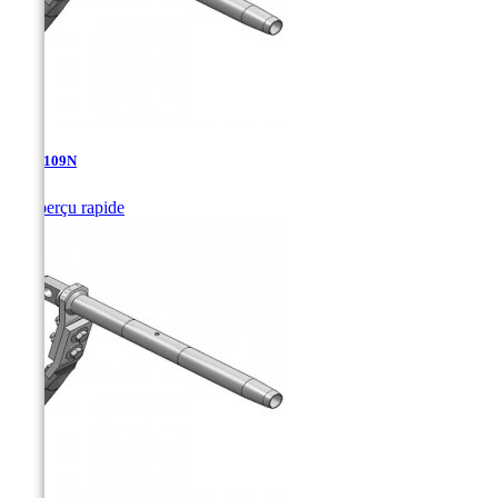
TDA-109N

Aperçu rapide